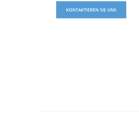
KONTAKTIEREN SIE UNS
Wohn mal anders
Siche
Feldkircher Str. 10
Über
79258 Hartheim
Konta
www.wohnmalanders.de
Ferienhaus Frankreich
Feri