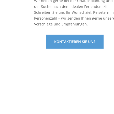
Wir helfen gerne bei der Urlaubsplanung und
der Suche nach dem idealen Feriendomizil.
Schreiben Sie uns Ihr Wunschziel, Reisetermin
Personenzahl – wir senden Ihnen gerne unser
Vorschläge und Empfehlungen.
KONTAKTIEREN SIE UNS
Wohn mal anders
Siche
Feldkircher Str. 10
Über
79258 Hartheim
Konta
www.wohnmalanders.de